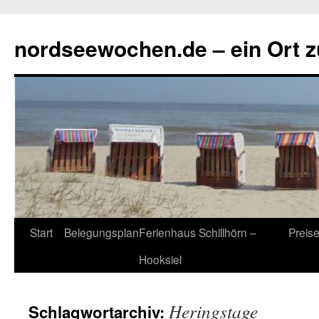
Zum
Inhalt
nordseewochen.de – ein Ort 
springen
Start
Belegungsplan
Ferienhaus Schillhörn –
Preis
Hooksiel
Heringstage
Schlagwortarchiv: