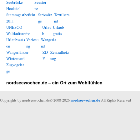
Seebrücke
Seester
Hooksiel
ne
Stammgastboßeln
Strömlin
Textilstra
2011
ge
nd
UNESCO
Urlau
Urlaub
Weltkulturerbe
b
gratis
Urlaubssais
Verlosu
Wangerla
on
ng
nd
Wangerländer
ZD
Zentralheiz
Wintercard
F
ung
Zugvogelta
ge
nordseewochen.de – ein Ort zum Wohlfühlen
Copyrights by nordseewochen.de© 2008-2026
nordseewochen.de
All Rights Reserved