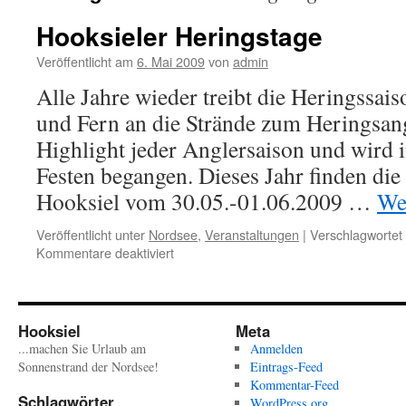
Hooksieler Heringstage
Veröffentlicht am
6. Mai 2009
von
admin
Alle Jahre wieder treibt die Heringssai
und Fern an die Strände zum Heringsange
Highlight jeder Anglersaison und wird i
Festen begangen. Dieses Jahr finden die
Hooksiel vom 30.05.-01.06.2009 …
We
Veröffentlicht unter
Nordsee
,
Veranstaltungen
|
Verschlagwortet 
für
Kommentare deaktiviert
Hooksieler
Heringstage
Hooksiel
Meta
...machen Sie Urlaub am
Anmelden
Sonnenstrand der Nordsee!
Eintrags-Feed
Kommentar-Feed
Schlagwörter
WordPress.org