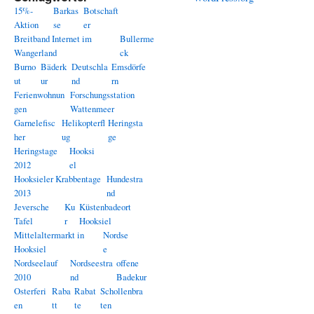
15%-
Barkas
Botschaft
Aktion
se
er
Breitband Internet im
Bullerme
Wangerland
ck
Burno
Bäderk
Deutschla
Emsdörfe
ut
ur
nd
rn
Ferienwohnun
Forschungsstation
gen
Wattenmeer
Garnelefisc
Helikopterfl
Heringsta
her
ug
ge
Heringstage
Hooksi
2012
el
Hooksieler Krabbentage
Hundestra
2013
nd
Jeversche
Ku
Küstenbadeort
Tafel
r
Hooksiel
Mittelaltermarkt in
Nordse
Hooksiel
e
Nordseelauf
Nordseestra
offene
2010
nd
Badekur
Osterferi
Raba
Rabat
Schollenbra
en
tt
te
ten