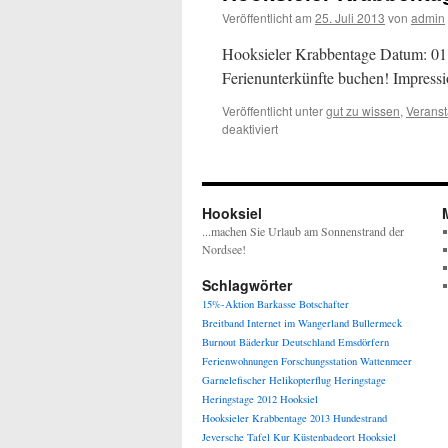
Veröffentlicht am
25. Juli 2013
von
admin
Hooksieler Krabbentage Datum: 01.
Ferienunterkünfte buchen! Impressio
Veröffentlicht unter
gut zu wissen
,
Veranst
für
deaktiviert
Hooksieler
Krabbentage
2013
Hooksiel
...machen Sie Urlaub am Sonnenstrand der
Nordsee!
Schlagwörter
15%-Aktion
Barkasse
Botschafter
Breitband Internet im Wangerland
Bullermeck
Burnout
Bäderkur
Deutschland
Emsdörfern
Ferienwohnungen
Forschungsstation Wattenmeer
Garnelefischer
Helikopterflug
Heringstage
Heringstage 2012
Hooksiel
Hooksieler Krabbentage 2013
Hundestrand
Jeversche Tafel
Kur
Küstenbadeort Hooksiel