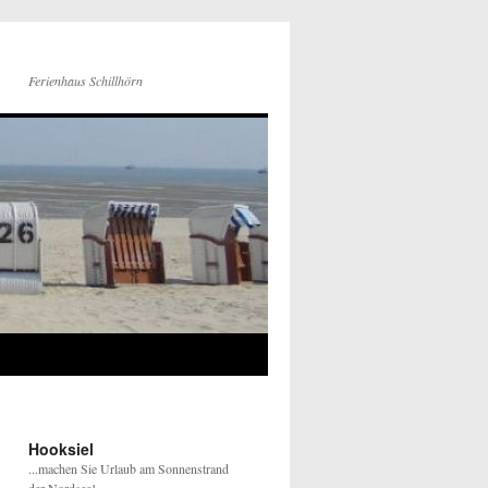
Ferienhaus Schillhörn
Hooksiel
...machen Sie Urlaub am Sonnenstrand