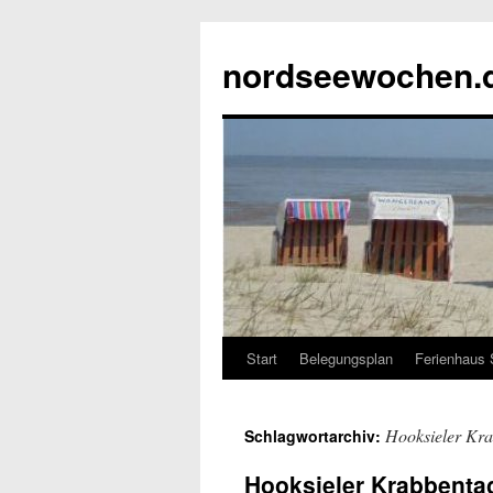
Zum
Inhalt
nordseewochen.d
springen
Start
Belegungsplan
Ferienhaus 
Hooksieler Kr
Schlagwortarchiv:
Hooksieler Krabbenta