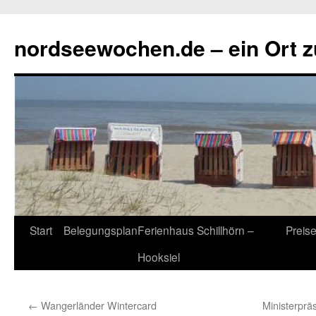
Zum
Inhalt
nordseewochen.de – ein Ort 
springen
Start
Belegungsplan
Ferienhaus Schillhörn –
Preis
Hooksiel
←
Wangerländer Wintercard
Ministerpräs