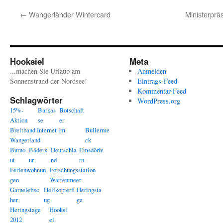
←
Wangerländer Wintercard
Ministerpräs
Hooksiel
Meta
...machen Sie Urlaub am
Anmelden
Sonnenstrand der Nordsee!
Eintrags-Feed
Kommentar-Feed
Schlagwörter
WordPress.org
15%-
Barkas
Botschaft
Aktion
se
er
Breitband Internet im
Bullerme
Wangerland
ck
Burno
Bäderk
Deutschla
Emsdörfe
ut
ur
nd
rn
Ferienwohnun
Forschungsstation
gen
Wattenmeer
Garnelefisc
Helikopterfl
Heringsta
her
ug
ge
Heringstage
Hooksi
2012
el