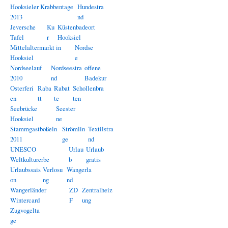
Hooksieler Krabbentage
Hundestra
2013
nd
Jeversche
Ku
Küstenbadeort
Tafel
r
Hooksiel
Mittelaltermarkt in
Nordse
Hooksiel
e
Nordseelauf
Nordseestra
offene
2010
nd
Badekur
Osterferi
Raba
Rabat
Schollenbra
en
tt
te
ten
Seebrücke
Seester
Hooksiel
ne
Stammgastboßeln
Strömlin
Textilstra
2011
ge
nd
UNESCO
Urlau
Urlaub
Weltkulturerbe
b
gratis
Urlaubssais
Verlosu
Wangerla
on
ng
nd
Wangerländer
ZD
Zentralheiz
Wintercard
F
ung
Zugvogelta
ge